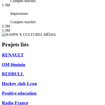
Comptes touchés
1.3M
Impressions
Comptes touchés
2.5M
1.3M
Projets liés
RENAULT
OM féminin
REDBULL
Hockey club Lyon
Positive education
Radio France